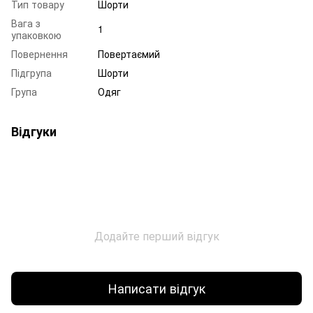
Тип товару
Шорти
Вага з
1
упаковкою
Повернення
Повертаємий
Підгрупа
Шорти
Група
Одяг
Відгуки
Додайте перший відгук
Написати відгук