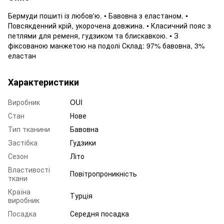
Бермуди пошиті із любов'ю. • Бавовна з еластаном. •
Повсякденний крій, укорочена довжина. • Класичний пояс з
петлями для ременя, гудзиком та блискавкою. • З
фіксованою манжетою на подолі Склад: 97% бавовна, 3%
еластан
Характеристики
Виробник
OUI
Стан
Нове
Тип тканини
Бавовна
Застібка
Гудзики
Сезон
Літо
Властивості
Повітропроникність
ткани
Країна
Турція
виробник
Посадка
Середня посадка