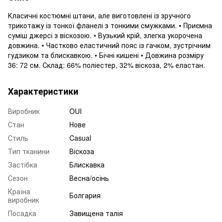
Класичні костюмні штани, але виготовлені із зручного
трикотажу із тонкої фланелі з тонкими смужками. • Приємна
суміш джерсі з віскозою. • Вузький крій, злегка укорочена
довжина. • Частково еластичний пояс із гачком, зустрічним
гудзиком та блискавкою. • Бічні кишені • Довжина розміру
36: 72 см. Склад: 66% поліестер, 32% віскоза, 2% еластан.
Характеристики
Виробник
OUI
Стан
Нове
Стиль
Casual
Тип тканини
Віскоза
Застібка
Блискавка
Сезон
Весна/осінь
Країна
Болгария
виробник
Посадка
Завищена талія