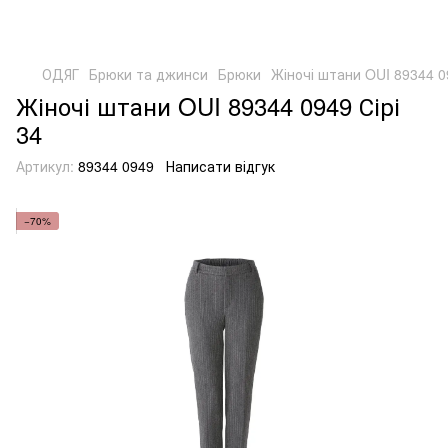
ОДЯГ
Брюки та джинси
Брюки
Жіночі штани OUI 89344 09
Жіночі штани OUI 89344 0949 Сірі
34
Артикул:
89344 0949
Написати відгук
−70%