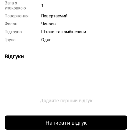
Вага з
1
упаковкою
Повернення
Повертаємий
Фасон
Чиносы
Підгрупа
Штани та комбінезони
Група
Одяг
Відгуки
Додайте перший відгук
Написати відгук