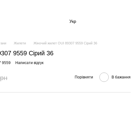
Укр
гани
Жилети
Жіночий жилет OUI 89307 9559 Сірий 36
307 9559 Сірий 36
7 9559
Написати відгук
грн
Порівняти
В бажання