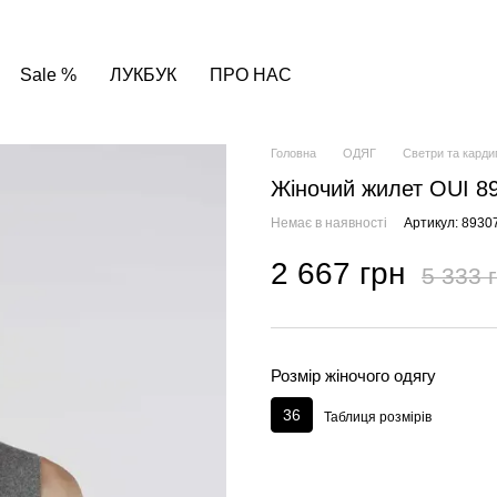
Sale %
ЛУКБУК
ПРО НАС
Головна
ОДЯГ
Светри та карди
Жіночий жилет OUI 89
Немає в наявності
Артикул: 8930
2 667 грн
5 333 
Розмір жіночого одягу
36
Таблиця розмірів