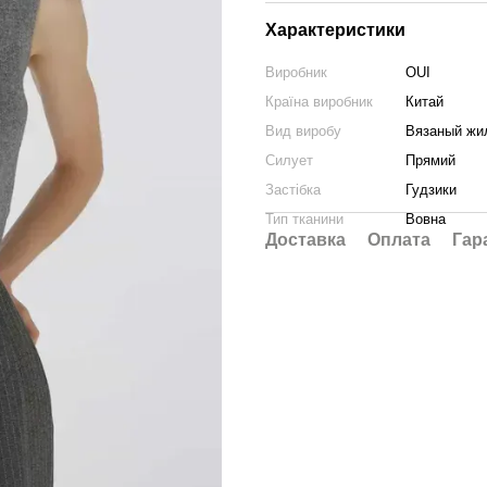
Характеристики
Виробник
OUI
Країна виробник
Китай
Вид виробу
Вязаный жи
Силует
Прямий
Застібка
Гудзики
Тип тканини
Вовна
Доставка
Оплата
Гар