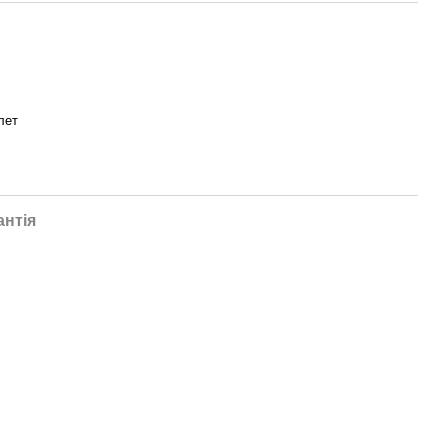
лет
антія