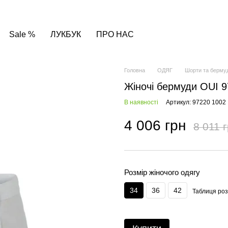
Sale %
ЛУКБУК
ПРО НАС
Головна
ОДЯГ
Шорти та берму
Жіночі бермуди OUI 9
В наявності
Артикул: 97220 1002
4 006 грн
8 011 
Розмір жіночого одягу
34
36
42
Таблиця роз