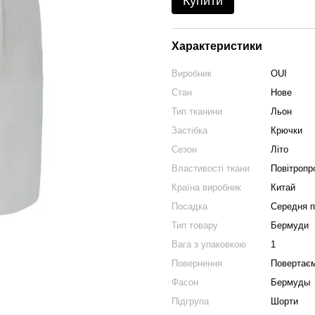
Купити
Характеристики
Виробник
OUI
Стан
Нове
Тип тканини
Льон
Застібка
Крючки
Сезон
Літо
Властивості ткани
Повітропр
Країна виробник
Китай
Посадка
Середня п
Тип товару
Бермуди
Вага з упаковкою
1
Повернення
Повертає
Фасон
Бермуды
Підгрупа
Шорти