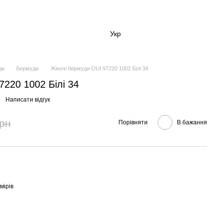
Укр
ди
Бермуди
Жіночі бермуди OUI 97220 1002 Білі 34
7220 1002 Білі 34
Написати відгук
грн
Порівняти
В бажання
мірів