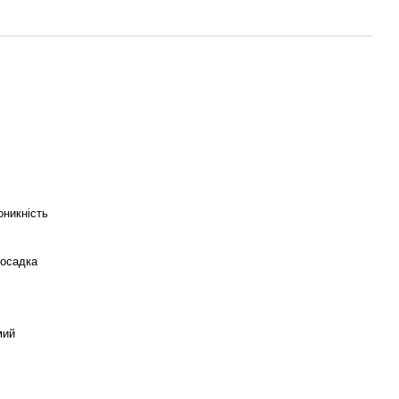
оникність
осадка
мий