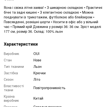
Ясна і свіжа літня заява! • З шикарною складкою • Практичні
бічні та задні кишені • З елегантною складкою • Можна
поєднувати із трикотажем, футболкою або блейзером •
Повсякденні, розкішні шорти • Носити в офіс або у вільний
час • Прямий крій Довжина у розмірі 36: 36 см. Зріст моделі
177 см, розмір 36. Склад: 100% льон
Характеристики
Виробник
OUI
Стан
Нове
Тип тканини
Льон
Застібка
Крючки
Сезон
Літо
Властивості
Повітропроникність
ткани
Країна
Китай
виробник
Посадка
Середня посадка