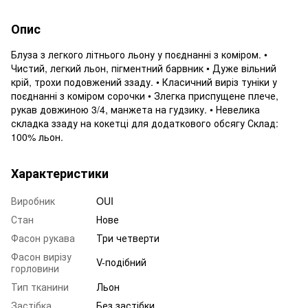
Опис
Блуза з легкого літнього льону у поєднанні з коміром. •
Чистий, легкий льон, пігментний барвник • Дуже вільний
крій, трохи подовжений ззаду. • Класичний виріз туніки у
поєднанні з коміром сорочки • Злегка приспущене плече,
рукав довжиною 3/4, манжета на гудзику. • Невелика
складка ззаду на кокетці для додаткового обсягу Склад:
100% льон.
Характеристики
Виробник
OUI
Стан
Нове
Фасон рукава
Три четверти
Фасон вирізу
V-подібний
горловини
Тип тканини
Льон
Застібка
Без застібки