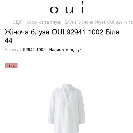
ОДЯГ
Сорочки та блузи
Блузи
Жіноча блуза OUI 92941 10
Жіноча блуза OUI 92941 1002 Біла
44
Артикул:
92941 1002
Написати відгук
−50%