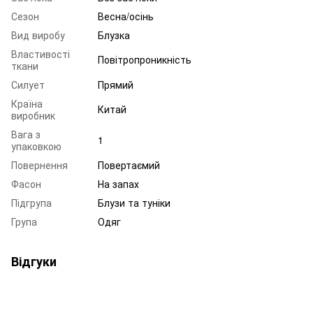
Сезон
Весна/осінь
Вид виробу
Блузка
Властивості
Повітропроникність
ткани
Силует
Прямий
Країна
Китай
виробник
Вага з
1
упаковкою
Повернення
Повертаємий
Фасон
На запах
Підгрупа
Блузи та туніки
Група
Одяг
Відгуки