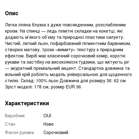
Опис
Легка лляна блузка з дуже повсякденним, розслабленим
кроєм. На спинці — ледь помітні складки на кокетці, які
додають м’якого об’єму та природної пластики силуету.
Чистий, легкий льон, пофарбований пігментним барвником,
створює матову, трохи «вимиту» текстуру з природним
ефектом. Виріб має класичний сорочковий комір, короткі
рукави та застібку на високоякісні ґудзики, що імітують ріг
— акуратний преміальний акцент. Стандартна довжина та
вільний крій роблять модель універсальною для щоденного
стилю. Склад: 100% льон Довжина для розміру 36: 62 см
Зріст моделі: 178 см, розмір EUR 36
Характеристики
Виробник
OUI
Стан
Нове
Фасон рукава
Сорочковий