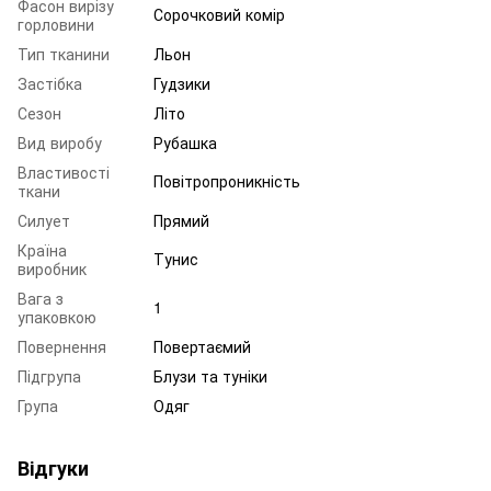
Фасон вирізу
Сорочковий комір
горловини
Тип тканини
Льон
Застібка
Гудзики
Сезон
Літо
Вид виробу
Рубашка
Властивості
Повітропроникність
ткани
Силует
Прямий
Країна
Тунис
виробник
Вага з
1
упаковкою
Повернення
Повертаємий
Підгрупа
Блузи та туніки
Група
Одяг
Відгуки