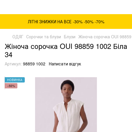
ЛІТНІ ЗНИЖКИ НА ВСЕ -30% -50% -70%
ОДЯГ
Сорочки та блузи
Блузи
Жіноча сорочка OUI 98859 
Жіноча сорочка OUI 98859 1002 Біла
34
Артикул:
98859 1002
Написати відгук
НОВИНКА
−50%