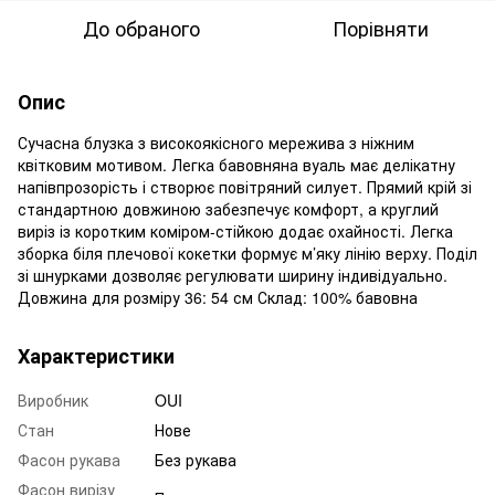
До обраного
Порівняти
Опис
Сучасна блузка з високоякісного мережива з ніжним
квітковим мотивом. Легка бавовняна вуаль має делікатну
напівпрозорість і створює повітряний силует. Прямий крій зі
стандартною довжиною забезпечує комфорт, а круглий
виріз із коротким коміром‑стійкою додає охайності. Легка
зборка біля плечової кокетки формує м’яку лінію верху. Поділ
зі шнурками дозволяє регулювати ширину індивідуально.
Довжина для розміру 36: 54 см Склад: 100% бавовна
Характеристики
Виробник
OUI
Стан
Нове
Фасон рукава
Без рукава
Фасон вирізу