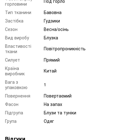
Под горло
горловини
Тип тканини
Бавовна
Застібка
Гудзики
Сезон
Весна/осінь
Вид виробу
Блузка
Властивості
Повітропроникність
ткани
Силует
Прямий
Країна
Китай
виробник
Вага з
1
упаковкою
Повернення
Повертаємий
Фасон
На запах
Підгрупа
Блузи та туніки
Група
Одяг
Відгуки