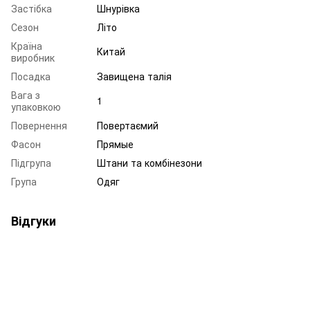
Застібка
Шнурівка
Сезон
Літо
Країна
Китай
виробник
Посадка
Завищена талія
Вага з
1
упаковкою
Повернення
Повертаємий
Фасон
Прямые
Підгрупа
Штани та комбінезони
Група
Одяг
Відгуки