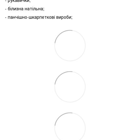
- рукавички;
- білизна натільна;
- панчішно-шкарпеткові вироби;