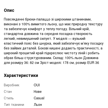
Опис
Повсякденні брюки‑палаццо зі широкими штанинами,
виконані з 100% вимитого льону, що має природну текстуру
та забезпечує комфорт у теплу погоду. Вільний крій,
стандартна довжина та середня посадка створюють
легкий, невимушений силует. У моделі — вузький
еластичний пояс без шнурка, який забезпечує м’яку посадку
без зайвих деталей. Бокові кишені додають практичності, а
широкий прошитий край підкреслює чистоту ліній і робить
образ більш структурованим. Склад: 100% льон Довжина
для розміру 36: 82 см Зріст моделі: 178 см, розмір EUR 36
Характеристики
Виробник
OUI
Стан
Нове
Стиль
Casual
Тип тканини
Льон