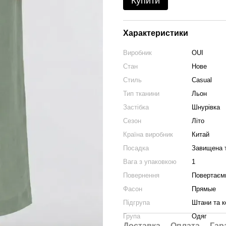
Купити
Характеристики
Виробник
OUI
Стан
Нове
Стиль
Casual
Тип тканини
Льон
Застібка
Шнурівка
Сезон
Літо
Країна виробник
Китай
Посадка
Завищена 
Вага з упаковкою
1
Повернення
Повертаєм
Фасон
Прямые
Підгрупа
Штани та к
Група
Одяг
Доставка
Оплата
Гар