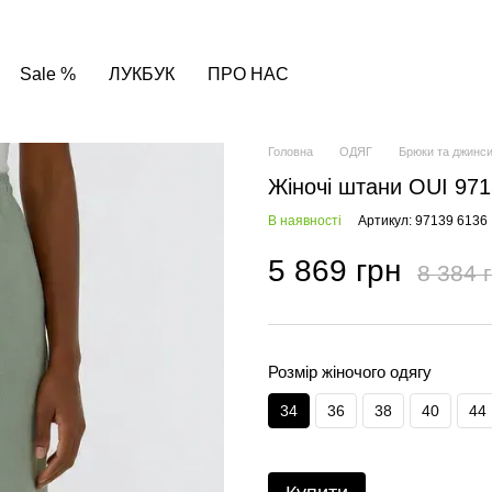
Sale %
ЛУКБУК
ПРО НАС
Головна
ОДЯГ
Брюки та джинс
Жіночі штани OUI 971
В наявності
Артикул: 97139 6136
5 869 грн
8 384 
Розмір жіночого одягу
34
36
38
40
44