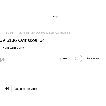
Укр
и
Брюки
Жіночі штани OUI 97139 6136 Оливкові 34
39 6136 Оливкові 34
Написати відгук
грн
Порівняти
В бажання
46
Таблиця розмірів