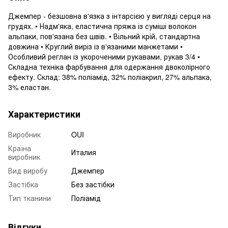
Джемпер - безшовна в'язка з інтарсією у вигляді серця на
грудях. • Надм'яка, еластична пряжа із суміші волокон
альпаки, пов'язана без швів. • Вільний крій, стандартна
довжина • Круглий виріз із в'язаними манжетами •
Особливий реглан із укороченими рукавами, рукав 3/4 •
Складна техніка фарбування для одержання двоколірного
ефекту. Склад: 38% поліамід, 32% поліакрил, 27% альпака,
3% еластан.
Характеристики
Виробник
OUI
Країна
Италия
виробник
Вид виробу
Джемпер
Застібка
Без застібки
Тип тканини
Поліамід
Відгуки