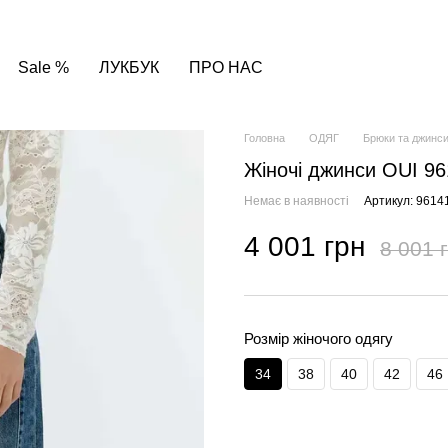
Sale %
ЛУКБУК
ПРО НАС
Головна
ОДЯГ
Брюки та джинс
Жіночі джинси OUI 96
Немає в наявності
Артикул: 9614
4 001 грн
8 001 
Розмір жіночого одягу
34
38
40
42
46