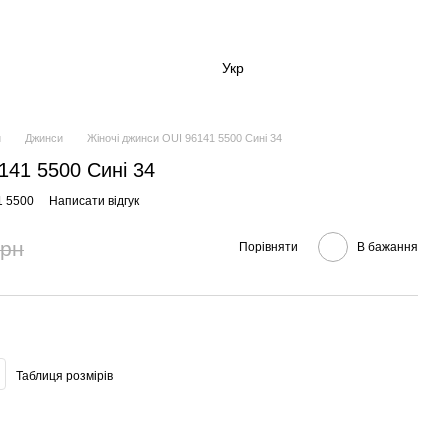
Укр
и
Джинси
Жіночі джинси OUI 96141 5500 Сині 34
141 5500 Сині 34
1 5500
Написати відгук
грн
Порівняти
В бажання
Таблиця розмірів