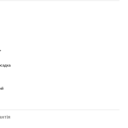
ь
осадка
ий
антія