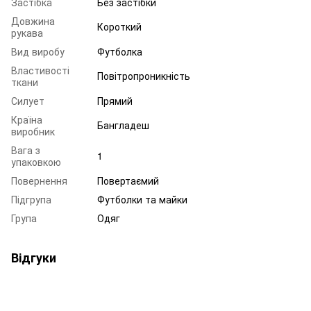
Застібка
Без застібки
Довжина
Короткий
рукава
Вид виробу
Футболка
Властивості
Повітропроникність
ткани
Силует
Прямий
Країна
Бангладеш
виробник
Вага з
1
упаковкою
Повернення
Повертаємий
Підгрупа
Футболки та майки
Група
Одяг
Відгуки