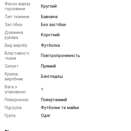
Фасон вирізу
Круглий
горловини
Тип тканини
Бавовна
Застібка
Без застібки
Довжина
Короткий
рукава
Вид виробу
Футболка
Властивості
Повітропроникність
ткани
Силует
Прямий
Країна
Бангладеш
виробник
Вага з
1
упаковкою
Повернення
Повертаємий
Підгрупа
Футболки та майки
Група
Одяг