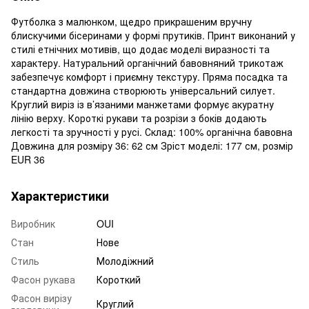
Футболка з малюнком, щедро прикрашеним вручну
блискучими бісеринами у формі прутиків. Принт виконаний у
стилі етнічних мотивів, що додає моделі виразності та
характеру. Натуральний органічний бавовняний трикотаж
забезпечує комфорт і приємну текстуру. Пряма посадка та
стандартна довжина створюють універсальний силует.
Круглий виріз із в’язаними манжетами формує акуратну
лінію верху. Короткі рукави та розрізи з боків додають
легкості та зручності у русі. Склад: 100% органічна бавовна
Довжина для розміру 36: 62 см Зріст моделі: 177 см, розмір
EUR 36
Характеристики
Виробник
OUI
Стан
Нове
Стиль
Молодіжний
Фасон рукава
Короткий
Фасон вирізу
Круглий