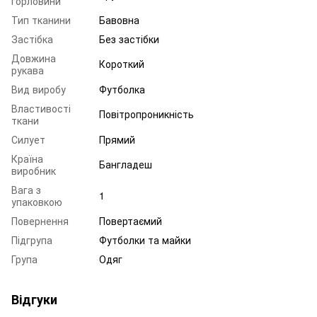
горловини
Тип тканини
Бавовна
Застібка
Без застібки
Довжина
Короткий
рукава
Вид виробу
Футболка
Властивості
Повітропроникність
ткани
Силует
Прямий
Країна
Бангладеш
виробник
Вага з
1
упаковкою
Повернення
Повертаємий
Підгрупа
Футболки та майки
Група
Одяг
Відгуки