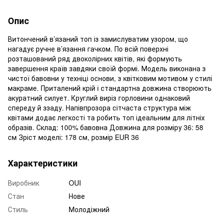
Опис
Витончений в’язаний топ із замислуватим узором, що
нагадує ручне в’язання гачком. По всій поверхні
розташований ряд двоколірних квітів, які формують
завершення країв завдяки своїй формі. Модель виконана з
чистої бавовни у техніці основи, з квітковим мотивом у стилі
макраме. Приталений крій і стандартна довжина створюють
акуратний силует. Круглий виріз горловини однаковий
спереду й ззаду. Напівпрозора сітчаста структура між
квітами додає легкості та робить топ ідеальним для літніх
образів. Склад: 100% бавовна Довжина для розміру 36: 58
см Зріст моделі: 178 см, розмір EUR 36
Характеристики
Виробник
OUI
Стан
Нове
Стиль
Молодіжний