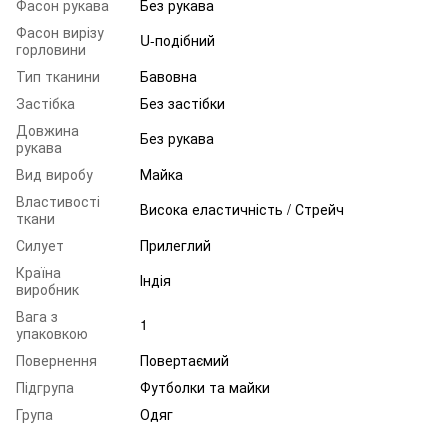
Фасон рукава
Без рукава
Фасон вирізу
U-подібний
горловини
Тип тканини
Бавовна
Застібка
Без застібки
Довжина
Без рукава
рукава
Вид виробу
Майка
Властивості
Висока еластичність / Стрейч
ткани
Силует
Прилеглий
Країна
Індія
виробник
Вага з
1
упаковкою
Повернення
Повертаємий
Підгрупа
Футболки та майки
Група
Одяг