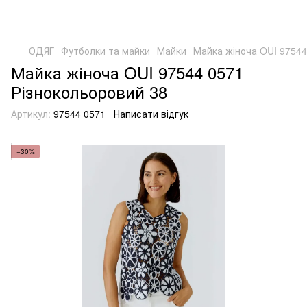
ОДЯГ
Футболки та майки
Майки
Майка жіноча OUI 97544
Майка жіноча OUI 97544 0571
Різнокольоровий 38
Артикул:
97544 0571
Написати відгук
−30%