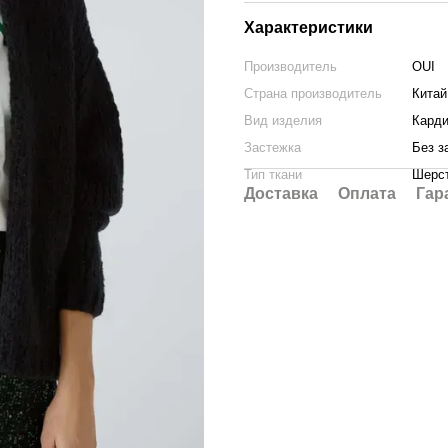
Характеристики
Производитель
OUI
Страна производитель
Китай
Вид изделия
Карди
Застежка
Без з
Тип ткани
Шерс
Доставка
Оплата
Гар