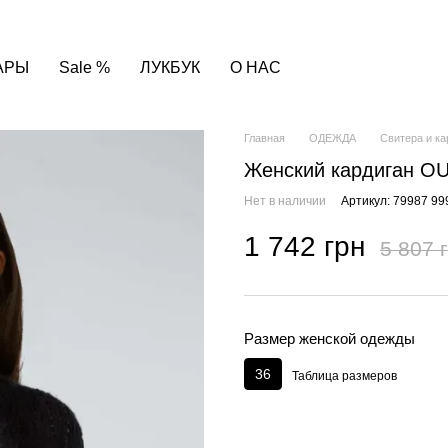
АРЫ
Sale %
ЛУКБУК
О НАС
Главная
ОДЕЖДА
Свитера и к
Женский кардиган OU
Нет в наличии
Артикул: 79987 99
1 742 грн
5 807 
Размер женской одежды
36
Таблица размеров