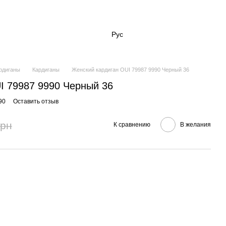
Рус
ардиганы
Кардиганы
Женский кардиган OUI 79987 9990 Черный 36
I 79987 9990 Черный 36
90
Оставить отзыв
грн
К сравнению
В желания