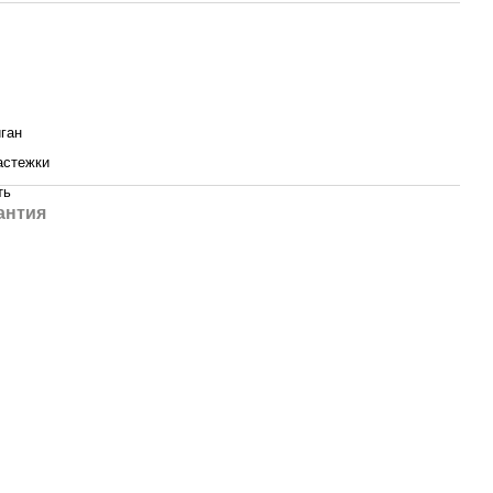
ган
астежки
ть
антия