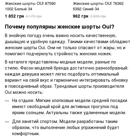
Женские шорты OUI 87590
Женские шорты OUI 76362
1002 Белый 34
5392 Синий 34
1 852 грн
962 грн
6 173 грн
3 206 грн
Почему популярны женские шорты Oui?
В знойную погоду очень важно носить качественную,
дышащую и удобную одежду. Такими качествами обладают
женские шорты Oui. Они не только спасают от жары, но и
помогают подчеркнуть стройность женских ножек.
В каталоге представлены модные модели, разные по
стилю. Фасон моделей бренда достаточно разнообразный:
каждая девушка может легко подобрать оптимальный
вариант на свой вкус и гармонично интегрировать обновку
в повседневный образ. Трендовые шорты производителя
Oui можно носить:
На отдыхе. Мягкие хлопковые модели средней посадки
имеют свободный крой для активных прогулок под
ярким солнцем. Актуальны также удлиненные модели.
Для занятий спортом. Модели разработаны таким
образом, что выполнение любых упражнений будет
комфортным.