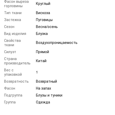
Фасон выреза
Круглый
горловины
Тип ткани
Вискоза
Застежка
Пуговицы
Сезон
Весна/осень
Вид изделия
Блузка
Свойства
Воздухопроницаемость
ткани
Силуэт
Прямой
Страна
Китай
производитель
Вес с
1
упаковкой
Возвратность
Возвратный
Фасон
На запах
Подгруппа
Блузы и туники
Группа
Одежда