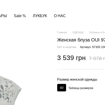
АРЫ
Sale %
ЛУКБУК
О НАС
Главная
ОДЕЖДА
Рубашки и б
Женская блуза OUI 9
Нет в наличии
Артикул: 97300 10
3 539 грн
7 078 
Размер женской одежды
40
Таблица размеров