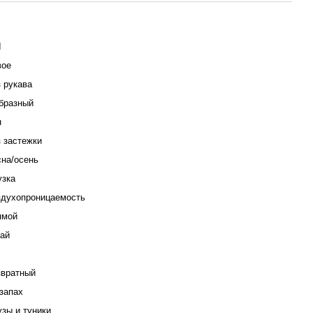
I
вое
 рукава
бразный
н
 застежки
на/осень
узка
здухопроницаемость
ямой
ай
звратный
запах
зы и туники