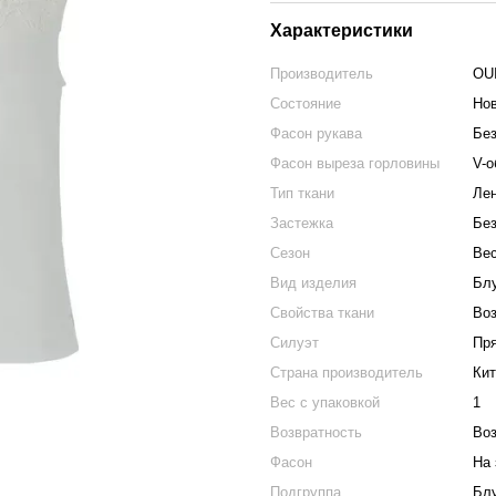
Характеристики
Производитель
OU
Состояние
Но
Фасон рукава
Без
Фасон выреза горловины
V-о
Тип ткани
Ле
Застежка
Без
Сезон
Вес
Вид изделия
Бл
Свойства ткани
Во
Силуэт
Пр
Страна производитель
Кит
Вес с упаковкой
1
Возвратность
Во
Фасон
На 
Подгруппа
Блу