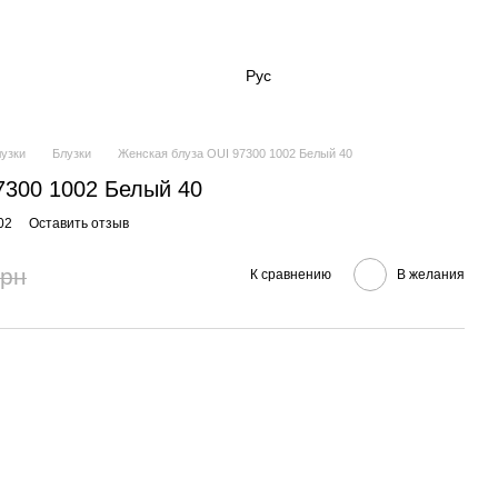
Рус
лузки
Блузки
Женская блуза OUI 97300 1002 Белый 40
7300 1002 Белый 40
02
Оставить отзыв
грн
К сравнению
В желания