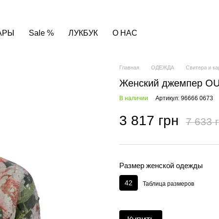
АРЫ
Sale %
ЛУКБУК
О НАС
Главная
ОДЕЖДА
Свитера и к
Женский джемпер OUI
В наличии
Артикул: 96666 0673
3 817 грн
7 633 
Размер женской одежды
42
Таблица размеров