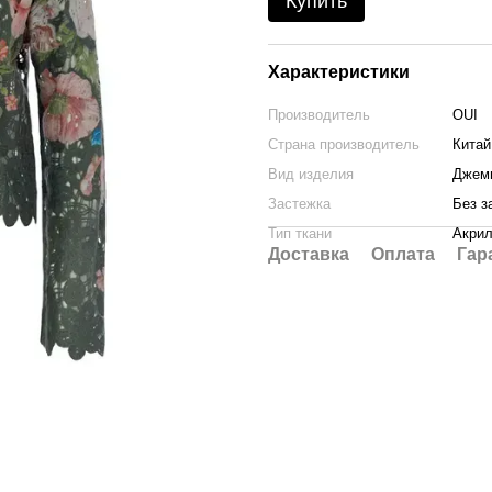
Купить
Характеристики
Производитель
OUI
Страна производитель
Китай
Вид изделия
Джем
Застежка
Без з
Тип ткани
Акри
Доставка
Оплата
Гар