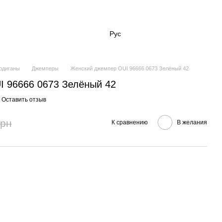
Рус
ардиганы
Джемперы
Женский джемпер OUI 96666 0673 Зелёный 42
 96666 0673 Зелёный 42
Оставить отзыв
грн
К сравнению
В желания