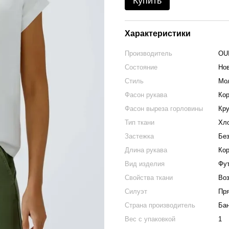
Купить
Характеристики
Производитель
OU
Состояние
Но
Стиль
Мо
Фасон рукава
Кор
Фасон выреза горловины
Кр
Тип ткани
Хл
Застежка
Без
Длина рукава
Кор
Вид изделия
Фу
Свойства ткани
Во
Силуэт
Пр
Страна производитель
Ба
Вес с упаковкой
1