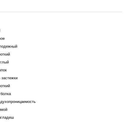
I
вое
лодежный
откий
углый
опок
 застежки
откий
тболка
здухопроницаемость
ямой
нгладеш