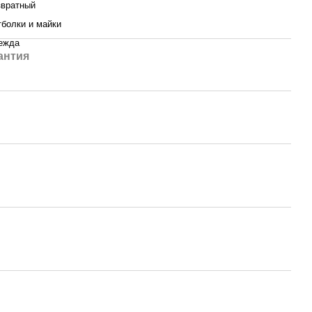
звратный
болки и майки
ежда
антия