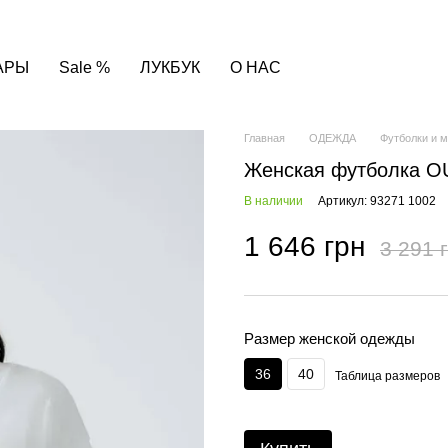
АРЫ
Sale %
ЛУКБУК
О НАС
Главная
ОДЕЖДА
Футболки и 
Женская футболка OU
В наличии
Артикул: 93271 1002
1 646 грн
3 291 
Размер женской одежды
36
40
Таблица размеров