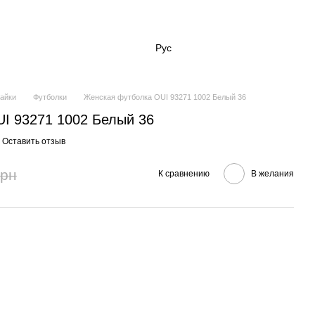
Рус
майки
Футболки
Женская футболка OUI 93271 1002 Белый 36
I 93271 1002 Белый 36
Оставить отзыв
грн
К сравнению
В желания